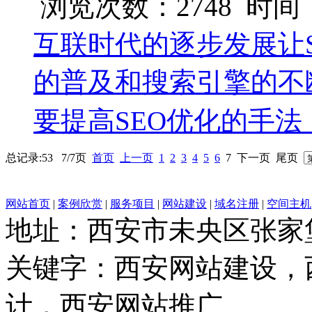
浏览次数：2748 时间：20
互联时代的逐步发展让S
的普及和搜索引擎的不
要提高SEO优化的手
总记录:53 7/7页
首页
上一页
1
2
3
4
5
6
7
下一页
尾页
网站首页
|
案例欣赏
|
服务项目
|
网站建设
|
域名注册
|
空间主机
地址：西安市未央区张家
关键字：西安网站建设，
计，西安网站推广