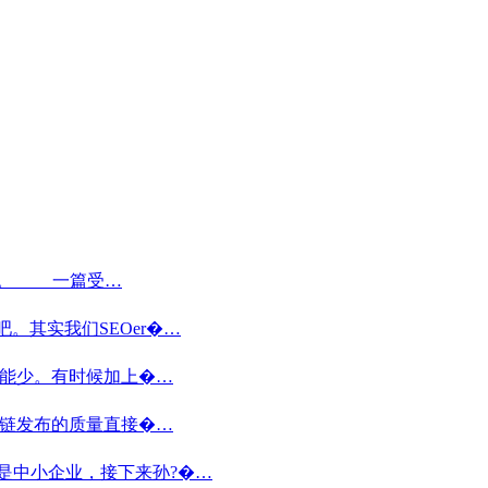
之一。 一篇受…
。其实我们SEOer�…
不能少。有时候加上�…
外链发布的质量直接�…
的是中小企业，接下来孙?�…