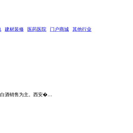
电
建材装修
医药医院
门户商城
其他行业
以白酒销售为主。西安�…